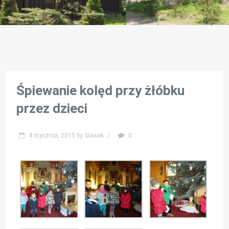
Śpiewanie kolęd przy żłóbku
przez dzieci
4 stycznia, 2015
by
Slawek
/
0