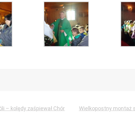
li – kolędy zaśpiewał Chór
Wielkopostny montaż