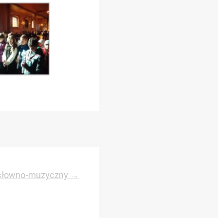
 słowno-muzyczny
→