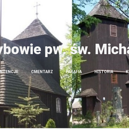
ybowie pw. św. Mich
INTENCJE
CMENTARZ
PARAFIA
HISTORIA
K