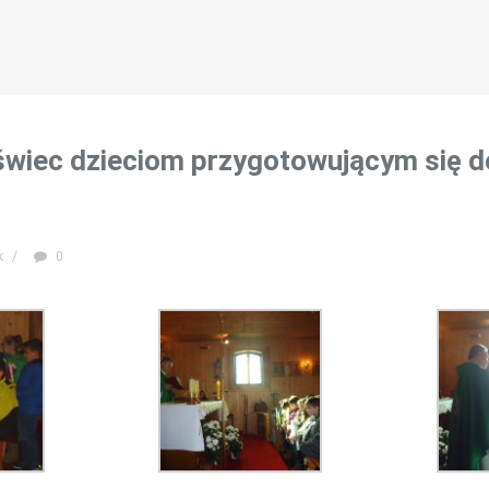
świec dzieciom przygotowującym się d
k
/
0