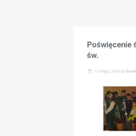
Poświęcenie 
św.
11 lutego, 2016
by
Slawe