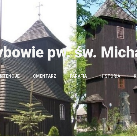
ybowie pw. św. Mich
INTENCJE
CMENTARZ
PARAFIA
HISTORIA
K