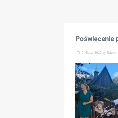
Poświęcenie 
24 lipca, 2022
by
Slawek