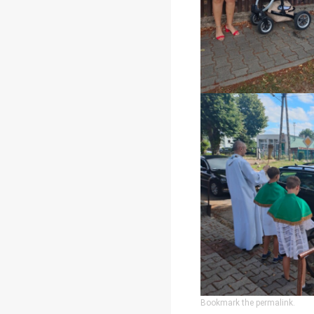
Bookmark the
permalink
.