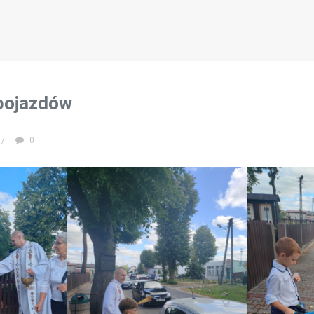
pojazdów
/
0